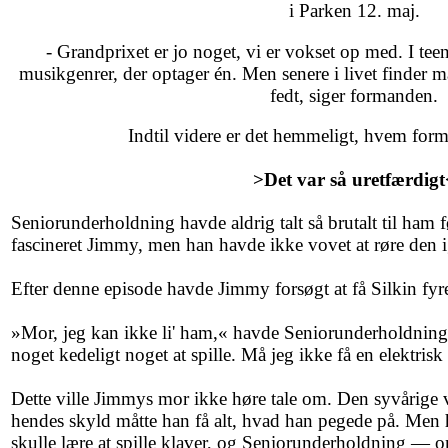
i Parken 12. maj.
- Grandprixet er jo noget, vi er vokset op med. I tee
musikgenrer, der optager én. Men senere i livet finder m
fedt, siger formanden.
Indtil videre er det hemmeligt, hvem form
>Det var så uretfærdigt
Seniorunderholdning havde aldrig talt så brutalt til ham
fascineret Jimmy, men han havde ikke vovet at røre den 
Efter denne episode havde Jimmy forsøgt at få Silkin fyre
»Mor, jeg kan ikke li' ham,« havde Seniorunderholdning s
noget kedeligt noget at spille. Må jeg ikke få en elektrisk 
Dette ville Jimmys mor ikke høre tale om. Den syvårige va
hendes skyld måtte han få alt, hvad han pegede på. Men hu
skulle lære at spille klaver, og Seniorunderholdning — 