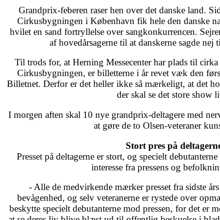
Grandprix-feberen raser hen over det danske land. S
Cirkusbygningen i København fik hele den danske natio
hvilet en sand fortryllelse over sangkonkurrencen. Sejr
af hovedårsagerne til at danskerne sagde nej t
Til trods for, at Herning Messecenter har plads til ci
Cirkusbygningen, er billetterne i år revet væk den før
Billetnet. Derfor er det heller ikke så mærkeligt, at det h
der skal se det store show l
I morgen aften skal 10 nye grandprix-deltagere med ner
at gøre de to Olsen-veteraner kuns
Stort pres på deltagern
Presset på deltagerne er stort, og specielt debutantern
interesse fra pressens og befolknin
- Alle de medvirkende mærker presset fra sidste års
bevågenhed, og selv veteranerne er rystede over opmæ
beskytte specielt debutanterne mod pressen, for det er 
at se deres liv blive blæst ud til offentlig beskuelse i bla