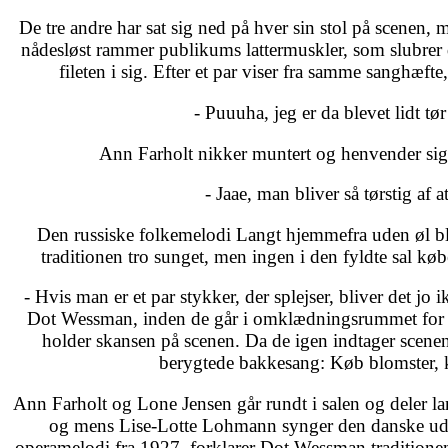
De tre andre har sat sig ned på hver sin stol på scenen
nådesløst rammer publikums lattermuskler, som slubrer 
fileten i sig. Efter et par viser fra samme sanghæft
- Puuuha, jeg er da blevet lidt tør
Ann Farholt nikker muntert og henvender sig 
- Jaae, man bliver så tørstig af a
Den russiske folkemelodi Langt hjemmefra uden øl bl
traditionen tro sunget, men ingen i den fyldte sal k
- Hvis man er et par stykker, der splejser, bliver det jo i
Dot Wessman, inden de går i omklædningsrummet for at
holder skansen på scenen. Da de igen indtager scene
berygtede bakkesang: Køb blomster, 
Ann Farholt og Lone Jensen går rundt i salen og deler la
og mens Lise-Lotte Lohmann synger den danske udga
operamelodi fra 1927, forklarer Dot Wessman traditione