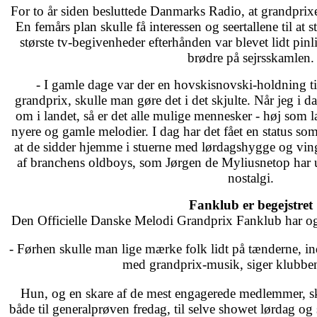
For to år siden besluttede Danmarks Radio, at grandprixe
En femårs plan skulle få interessen og seertallene til at s
største tv-begivenheder efterhånden var blevet lidt pinli
brødre på sejrsskamlen.
- I gamle dage var der en hovskisnovski-holdning ti
grandprix, skulle man gøre det i det skjulte. Når jeg i d
om i landet, så er det alle mulige mennesker - høj som
nyere og gamle melodier. I dag har det fået en status so
at de sidder hjemme i stuerne med lørdagshygge og vi
af branchens oldboys, som Jørgen de Myliusnetop har 
nostalgi.
Fanklub er begejstret
Den Officielle Danske Melodi Grandprix Fanklub har og
- Førhen skulle man lige mærke folk lidt på tænderne, in
med grandprix-musik, siger klubbe
Hun, og en skare af de mest engagerede medlemmer, sk
både til generalprøven fredag, til selve showet lørdag og 