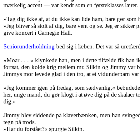
mærkelig accent — var kendt som en førsteklasses lærer.
»Tag dig ikke af, at du ikke kan lide ham, bare gør som 
»Jeg bliver så stolt af dig, bare vent og se. Jeg er sikker 
give koncert i Carnegie Hall.
Seniorunderholdning
bed sig i læben. Det var så uretfærd
»Moar . . . « klynkede han, men i dette tilfælde fik han i
fortsat, den kolde krig mellem mr. Silkin og Jimmy var b
Jimmys mor levede glad i den tro, at et vidunderbarn var 
»Jeg kommer igen på fredag, som sædvanlig,« bebuded
her, unge mand, du gør klogt i at øve dig på de skalaer t
dig.«
Jimmy blev siddende på klaverbænken, men han svinged
tegn på trods.
»Har du forstået?« spurgte Silkin.