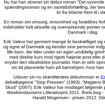
Nu har han skrevet sin debut roman "Det syvende 
spændingsroman og en samtidsfortælling, der be
liv fra 60erne frem til i d
En roman om omsorg, ensomhed og forældres forh
indeholder helt aktuelle og overraskende pointer om
Danmark i dag.
Erik Valeur har gennem mange år beskæftiget sig 
og egne af Danmark og kender sine personer indg
lille barn, der lider under sin egen umådelig gri
med direkte kurs mod rigets højeste post eller de
snyder den idealistiske journalist. Han er selv opv
sin tid placerede ham på børnehjem, hvor han ti
Udover sin nu skønlitterære debutroman er
Er
debatbøgerne "Stop Pressen" (1993), "Magtens B
Skud" (2007). Erik Valeur har modtaget følgende 
Weekendavisens Litteraturpris 2011. Årets bog -
Harald Mogensen - prisen 2012. Gl