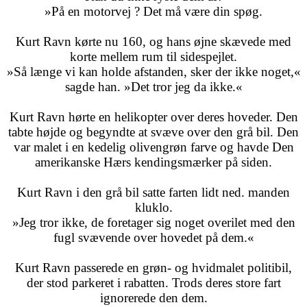
»På en motorvej ? Det må være din spøg.
Kurt Ravn kørte nu 160, og hans øjne skævede med
korte mellem rum til sidespejlet.
»Så længe vi kan holde afstanden, sker der ikke noget,«
sagde han. »Det tror jeg da ikke.«
Kurt Ravn hørte en helikopter over deres hoveder. Den
tabte højde og begyndte at svæve over den grå bil. Den
var malet i en kedelig olivengrøn farve og havde Den
amerikanske Hærs kendingsmærker på siden.
Kurt Ravn i den grå bil satte farten lidt ned. manden
kluklo.
»Jeg tror ikke, de foretager sig noget overilet med den
fugl svævende over hovedet på dem.«
Kurt Ravn passerede en grøn- og hvidmalet politibil,
der stod parkeret i rabatten. Trods deres store fart
ignorerede den dem.