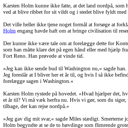
Karsten Holm kunne ikke fatte, at det land nordpå, som h
ved at blive ribbet for sit vildt og i stedet blive fyldt m
Det ville heller ikke tjene noget formål at forsøge at fo
Holm
engang havde haft om at bringe civilisation til reser
Der kunne ikke være tale om at forelægge dette for Kont
som han måtte klare det på egen hånd eller med hjælp fra
Fort Reno. Han prøvede at vinde tid.
»Jeg kan ikke sende bud til Washington nu,« sagde han.
Jeg foreslår at I bliver her et år til, og hvis I så ikke befind
forelægge sagen i Washington.«
Karsten Holm rystede på hovedet. »Hvad hjælper det, hvis 
et år til? Vi må væk herfra nu. Hvis vi gør, som du siger
tilbage, der kan rejse nordpå.«
»Jeg gav dig mit svar,« sagde Miles stædigt. Smerterne
Holm begyndte at se de to høvdinge som flimrende grote