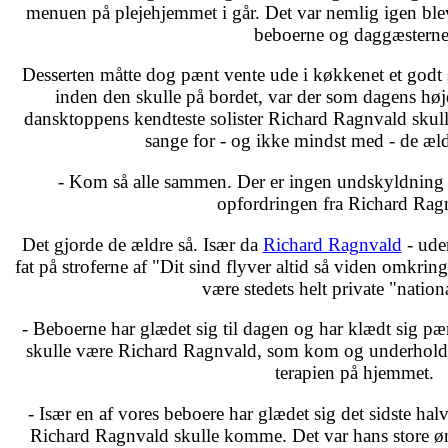
menuen på plejehjemmet i går. Det var nemlig igen blevet
beboerne og daggæsterne
Desserten måtte dog pænt vente ude i køkkenet et godt s
inden den skulle på bordet, var der som dagens højd
dansktoppens kendteste solister Richard Ragnvald skul
sange for - og ikke mindst med - de æl
- Kom så alle sammen. Der er ingen undskyldning 
opfordringen fra Richard Rag
Det gjorde de ældre så. Især da
Richard Ragnvald
- uden
fat på stroferne af "Dit sind flyver altid så viden omkrin
være stedets helt private "nation
- Beboerne har glædet sig til dagen og har klædt sig pæn
skulle være Richard Ragnvald, som kom og underholdt, 
terapien på hjemmet.
- Især en af vores beboere har glædet sig det sidste halv
Richard Ragnvald skulle komme. Det var hans store 