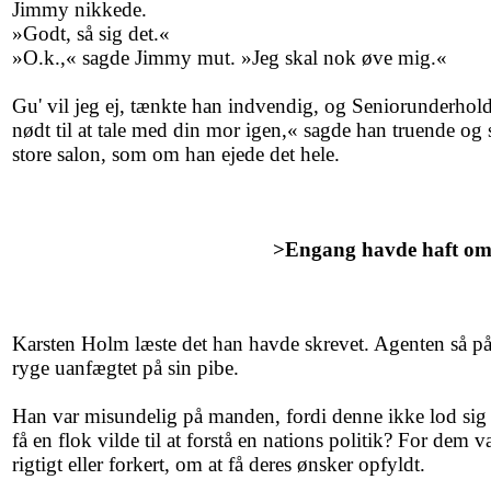
Jimmy nikkede.
»Godt, så sig det.«
»O.k.,« sagde Jimmy mut. »Jeg skal nok øve mig.«
Gu' vil jeg ej, tænkte han indvendig, og Seniorunderholdn
nødt til at tale med din mor igen,« sagde han truende o
store salon, som om han ejede det hele.
>Engang havde haft o
Karsten Holm læste det han havde skrevet. Agenten så på
ryge uanfægtet på sin pibe.
Han var misundelig på manden, fordi denne ikke lod sig
få en flok vilde til at forstå en nations politik? For dem 
rigtigt eller forkert, om at få deres ønsker opfyldt.