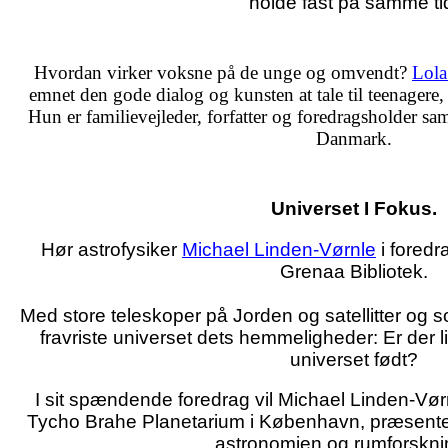
holde fast på samme ti
Hvordan virker voksne på de unge og omvendt?
Lola
emnet den gode dialog og kunsten at tale til teenagere, så
Hun er familievejleder, forfatter og foredragsholder 
Danmark.
Universet I Fokus.
Hør astrofysiker
Michael Linden-Vørnle
i foredr
Grenaa Bibliotek.
Med store teleskoper på Jorden og satellitter og s
fravriste universet dets hemmeligheder: Er der 
universet født?
I sit spændende foredrag vil Michael Linden-Vørn
Tycho Brahe Planetarium i København, præsenter
astronomien og rumforskni