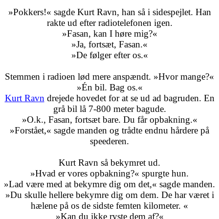
»Pokkers!« sagde Kurt Ravn, han så i sidespejlet. Han
rakte ud efter radiotelefonen igen.
»Fasan, kan I høre mig?«
»Ja, fortsæt, Fasan.«
»De følger efter os.«
Stemmen i radioen lød mere anspændt. »Hvor mange?«
»Én bil. Bag os.«
Kurt Ravn
drejede hovedet for at se ud ad bagruden. En
grå bil lå 7-800 meter bagude.
»O.k., Fasan, fortsæt bare. Du får opbakning.«
»Forstået,« sagde manden og trådte endnu hårdere på
speederen.
Kurt Ravn så bekymret ud.
»Hvad er vores opbakning?« spurgte hun.
»Lad være med at bekymre dig om det,« sagde manden.
»Du skulle hellere bekymre dig om dem. De har været i
hælene på os de sidste femten kilometer. «
»Kan du ikke ryste dem af?«