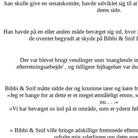
han skulle give en senatskomite, havde udviklet sig til at
deres side.
Han havde på en eller anden måde bevæget sig ud, hvor 
de uventet begyndt at skyde på Bibbi & Snif fr
Der var blevet brugt vendinger som 'manglende inf
efterretningsarbejde' , og tidligere fejltagelser var d
Bibbi & Snif måtte sidde der og krumme tæer og køre f
»Jeg er bange for at dette er et meget ømtåleligt emne
nu . . .«
»Vi har bevæget os ind på et område, som er yderst føl
» Bibbi & Snif ville bringe adskillige fremmede efterret
udtalte mig yderligere om dette spø