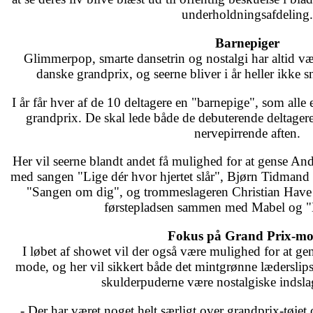
underholdningsafdeling.
Barnepiger
Glimmerpop, smarte dansetrin og nostalgi har altid vær
danske grandprix, og seerne bliver i år heller ikke s
I år får hver af de 10 deltagere en "barnepige", som alle 
grandprix. De skal lede både de debuterende deltage
nervepirrende aften.
Her vil seerne blandt andet få mulighed for at gense An
med sangen "Lige dér hvor hjertet slår", Bjørn Tidman
"Sangen om dig", og trommeslageren Christian Have
førstepladsen sammen med Mabel og
Fokus på Grand Prix-m
I løbet af showet vil der også være mulighed for at ge
mode, og her vil sikkert både det mintgrønne lædersli
skulderpuderne være nostalgiske indsla
- Der har været noget helt særligt over grandprix-tøjet 