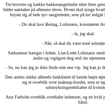
Tre brovtne og kække bakkesangerinder titter frem ge
falder samtalen på aftenens show. Hvem skal synge hva
bryste sig af hele syv sangerinder, som på tur indgår 
- Du skal lave åbning, Lohmann, konstaterer An
- Ja, jeg skal.
- Nåe, så skal du være total solostje
Sarkasmen hænger i luften. Lise-Lotte Lohmann sender 
andre og vigtigere ting end sin stjernest
- Se, nu kan jeg jo ikke finde min ene vip. Jeg kan jo 
Den anden sidder allerede fastklistret til hende højre ø
sig et overblik over makeup-bordet, som er ta
udsmykningsredskaber til kvinde
Ann Farholts overblik overhaler indenom, og en hvid pl
hånd.