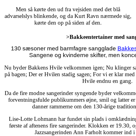
Men så kørte den ud fra vejsiden med det blå
advarselslys blinkende, og da Kurt Ravn nærmede sig,
kørte den op på siden af den.
>Bakkeentertainer med san
130 sæsoner med barmfagre sangglade
Bakkes
Sangene og kvinderne skifter, men konc
Nu byder Bakkens Hvile velkommen igen; Nu klinger sa
på bagen; Der er Hvilen stadig sagen; For vi er klar me
Hvile endnu en gang.
Da de fire modne sangerinder syngende byder velkommen,
forventningsfulde publikummers øjne, smil og latter er 
danner rammerne om den 130-årige tradition
Lise-Lotte Lohmann har fundet sin plads i omklædni
første af aftenens fire sangerinder. Klokken er 19.30, og
Jazzsangerinden Ann Farholt kommer ind i